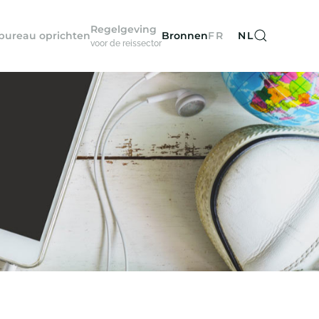
Regelgeving
sbureau oprichten
Bronnen
FR
NL
voor de reissector