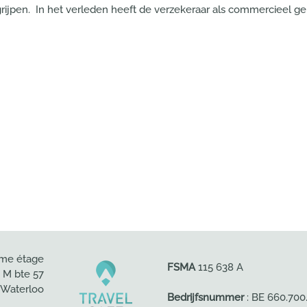
grijpen. In het verleden heeft de verzekeraar als commercieel 
ème étage
FSMA
115 638 A
1 M bte 57
 Waterloo
Bedrijfsnummer
: BE 660.700