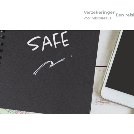
Verzekeringen
Een rei
voor reisbureaus