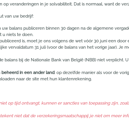
 op veranderingen in je solvabiliteit. Dat is normaal, want de ve
uut van uw bedrijf:
n uw balans publiceren binnen 30 dagen na de algemene vergade
 u niets te doen.
epubliceerd is, moet je ons volgens de wet vóór 30 juni een door
jke vervaldatum 31 juli (voor de balans van het vorige jaar). Je m
de balans bij de Nationale Bank van België (NBB) niet verplicht.
 beheerd in een ander land
: op dezelfde manier als voor de vor
ploaden naar de site met hun klantenrekening.
et op tijd ontvangt, kunnen er sancties van toepassing zijn, zoal
etekent niet dat de verzekeringsmaatschappij je niet om meer inf