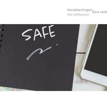
Verzekeringen
Een rei
voor reisbureaus