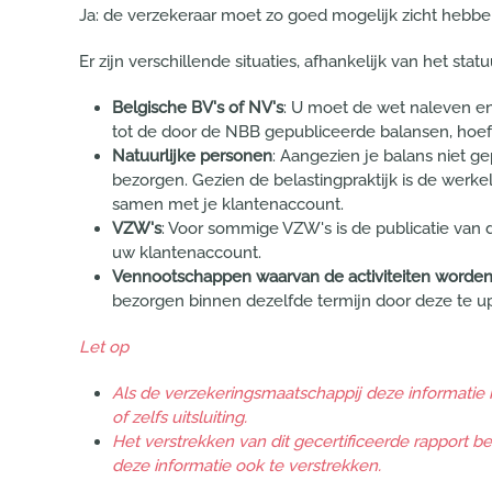
Ja: de verzekeraar moet zo goed mogelijk zicht hebben
Er zijn verschillende situaties, afhankelijk van het stat
Belgische BV's of NV's
: U moet de wet naleven e
tot de door de NBB gepubliceerde balansen, hoeft
Natuurlijke personen
: Aangezien je balans niet g
bezorgen. Gezien de belastingpraktijk is de werkeli
samen met je klantenaccount.
VZW's
: Voor sommige VZW's is de publicatie van 
uw klantenaccount.
Vennootschappen waarvan de activiteiten worden
bezorgen binnen dezelfde termijn door deze te u
Let op
Als de verzekeringsmaatschappij deze informatie ni
of zelfs uitsluiting.
Het verstrekken van dit gecertificeerde rapport b
deze informatie ook te verstrekken.