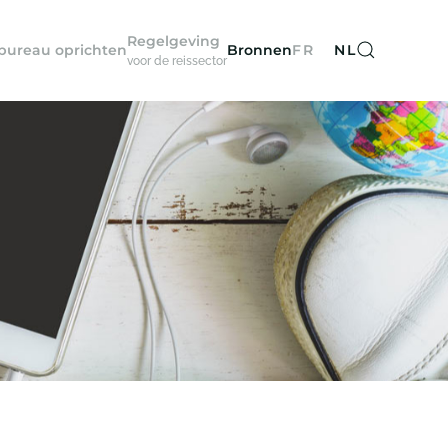
Regelgeving
sbureau oprichten
Bronnen
FR
NL
voor de reissector