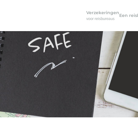
Verzekeringen
Een rei
voor reisbureaus