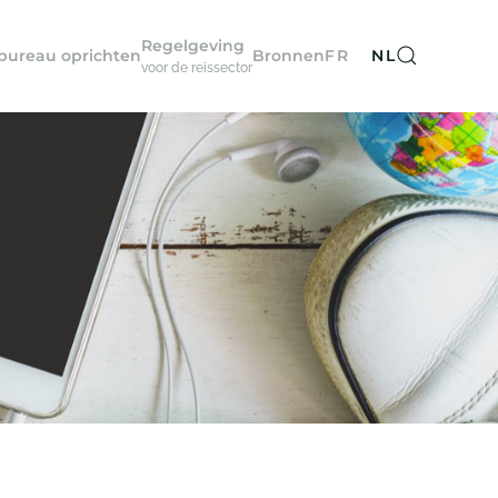
Regelgeving
sbureau oprichten
Bronnen
FR
NL
voor de reissector