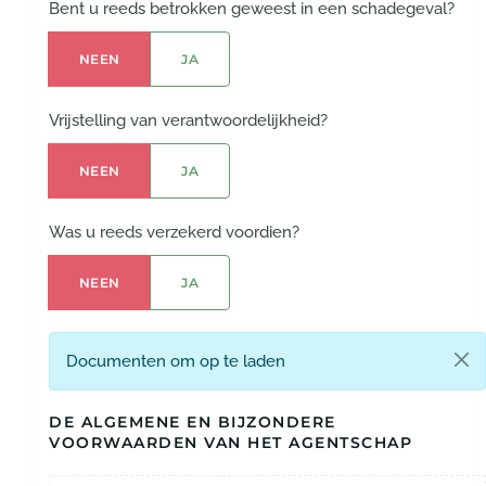
Bent u reeds betrokken geweest in een schadegeval?
Bent u reeds betrokken geweest in ee
NEEN
JA
Vrijstelling van verantwoordelijkheid?
Vrijstelling van verantwoordelijkheid?
NEEN
JA
Was u reeds verzekerd voordien?
Was u reeds verzekerd voordien?
NEEN
JA
Documenten om op te laden
DE ALGEMENE EN BIJZONDERE
VOORWAARDEN VAN HET AGENTSCHAP