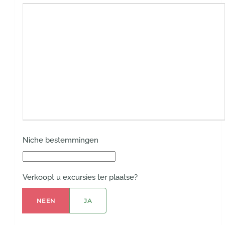
Niche bestemmingen
Verkoopt u excursies ter plaatse?
Verkoopt u excursies ter plaatse?
NEEN
JA