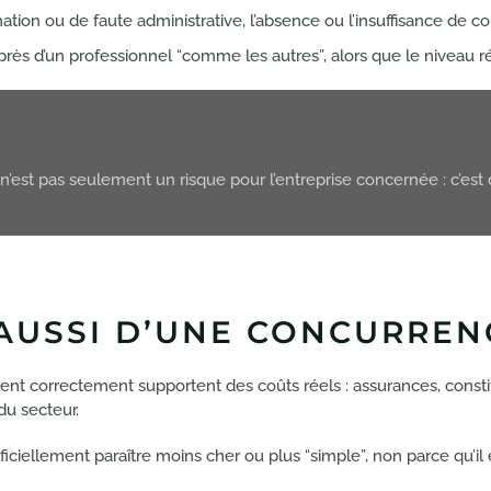
tion ou de faute administrative, l’absence ou l’insuffisance de cou
rès d’un professionnel “comme les autres”, alors que le niveau r
’est pas seulement un risque pour l’entreprise concernée : c’est
 AUSSI D’UNE CONCURREN
ent correctement supportent des coûts réels : assurances, constitu
du secteur.
iciellement paraître moins cher ou plus “simple”, non parce qu’il e