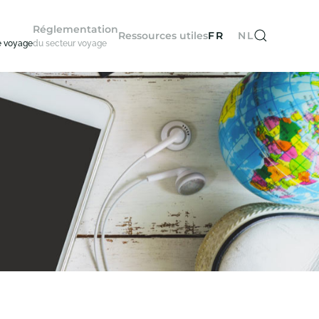
Réglementation
Ressources utiles
FR
NL
e voyage
du secteur voyage