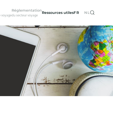
Réglementation
Ressources utiles
FR
NL
e voyage
du secteur voyage